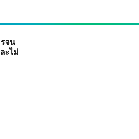
ารจน
ละไม่