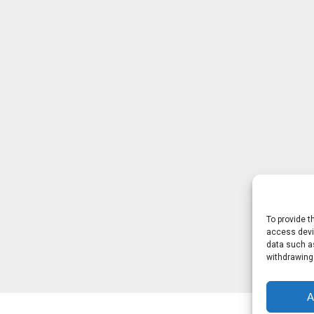
To provide t
access devic
data such as
withdrawing
A