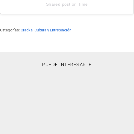
Shared post
on
Time
Youtube
embed
code
Categorías:
Cracks
,
Cultura y Entretención
PUEDE INTERESARTE