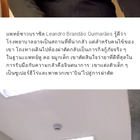
แพทย์ชาวบราซิล Leandro Brandão Guimarães รู้ดีว่า
โรงพยาบาลอาจเป็นสถานที่ที่น่ากลัว แต่สำหรับคนไข้ของ
เขา โถงทางเดินไปห้องผ่าตัดกลับเป็นภารกิจกู้ภัยจริง ๆ
ในฐานะแพทย์หู คอ จมูกเด็ก เขาตัดสินใจว่ายาที่ดีที่สุดใน
การรับมือกับความกลัวคือจินตนาการ: เขาแต่งตัวเด็ก ๆ
เป็นซูเปอร์ฮีโร่และพาพวกเขา”บิน”ไปสู่การผ่าตัด