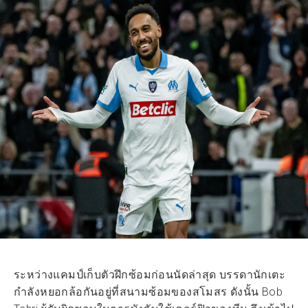
ระหว่างแคมป์เก็บตัวฝึกซ้อมก่อนนัดล่าสุด บรรดานักเตะ
กำลังหยอกล้อกันอยู่ที่สนามซ้อมของสโมสร ดังนั้น Bob