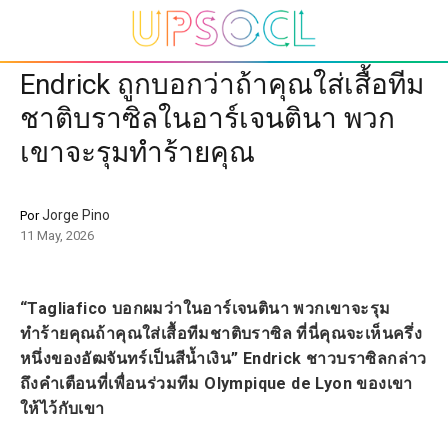
Endrick ถูกบอกว่าถ้าคุณใส่เสื้อทีม
ชาติบราซิลในอาร์เจนตินา พวก
เขาจะรุมทำร้ายคุณ
Jorge Pino
Por
11 May, 2026
“Tagliafico บอกผมว่าในอาร์เจนตินา พวกเขาจะรุม
ทำร้ายคุณถ้าคุณใส่เสื้อทีมชาติบราซิล ที่นี่คุณจะเห็นครึ่ง
หนึ่งของอัฒจันทร์เป็นสีน้ำเงิน” Endrick ชาวบราซิลกล่าว
ถึงคำเตือนที่เพื่อนร่วมทีม Olympique de Lyon ของเขา
ให้ไว้กับเขา