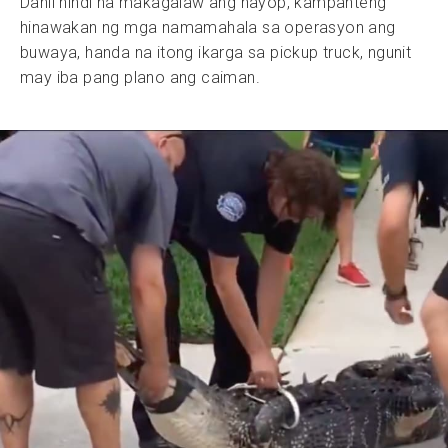
Dahil hindi na makagalaw ang hayop, kampanteng
hinawakan ng mga namamahala sa operasyon ang
buwaya, handa na itong ikarga sa pickup truck, ngunit
may iba pang plano ang caiman.