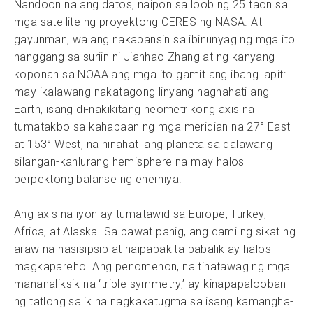
Nandoon na ang datos, naipon sa loob ng 25 taon sa
mga satellite ng proyektong CERES ng NASA. At
gayunman, walang nakapansin sa ibinunyag ng mga ito
hanggang sa suriin ni Jianhao Zhang at ng kanyang
koponan sa NOAA ang mga ito gamit ang ibang lapit:
may ikalawang nakatagong linyang naghahati ang
Earth, isang di-nakikitang heometrikong axis na
tumatakbo sa kahabaan ng mga meridian na 27° East
at 153° West, na hinahati ang planeta sa dalawang
silangan-kanlurang hemisphere na may halos
perpektong balanse ng enerhiya.
Ang axis na iyon ay tumatawid sa Europe, Turkey,
Africa, at Alaska. Sa bawat panig, ang dami ng sikat ng
araw na nasisipsip at naipapakita pabalik ay halos
magkapareho. Ang penomenon, na tinatawag ng mga
mananaliksik na ‘triple symmetry,’ ay kinapapalooban
ng tatlong salik na nagkakatugma sa isang kamangha-