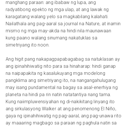
manghang paraan: ang ibabaw ng lupa, ang
radyatibong epekto ng mga ulap, at ang lawak ng
karagatang walang yelo sa magkabilang kalahati.
Nailathala ang pag-aaral sa journal na Nature, at inamin
mismo ng mga may-akda na hindi nila maunawaan
kung paano walang sinumang nakatuklas sa
simetriyang ito noon.
Ang higit pang nakapagpapabagabag sa natuklasan ay
ang ipinahihiwatig nito para sa hinaharap: hindi ganap
na naipapakita ng kasalukuyang mga modelong
pangklima ang simetriyang ito, na nangangahulugang
may isang pundamental na bagay sa asal-enerhiya ng
planeta na hindi pa rin natin natatantiya nang tama.
Kung naiimpluwensiyahan ng di-nakikitang linyang ito
ang sirkulasyong Walker at ang penomenong El Niño,
gaya ng ipinahihiwatig ng pag-aaral, ang pag-unawa rito
ay maaaring magbago sa paraan ng paghula natin sa