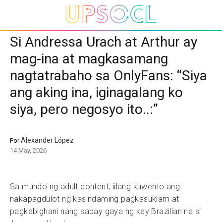
Si Andressa Urach at Arthur ay
mag-ina at magkasamang
nagtatrabaho sa OnlyFans: “Siya
ang aking ina, iginagalang ko
siya, pero negosyo ito..:”
Alexander López
Por
14 May, 2026
Sa mundo ng adult content, iilang kuwento ang
nakapagdulot ng kasindaming pagkasuklam at
pagkabighani nang sabay gaya ng kay Brazilian na si