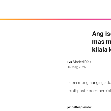
Ang is
mas ma
kilala 
Maried Díaz
Por
15 May, 2026
Isipin mong nangingisda
toothpaste commercial
jennettespierobx