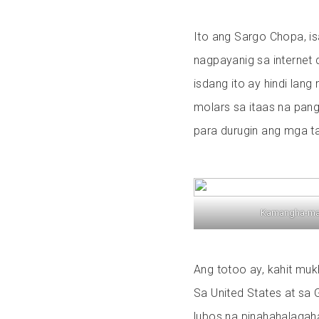
Ito ang Sargo Chopa, is
nagpayanig sa internet 
isdang ito ay hindi lan
molars sa itaas na pang
para durugin ang mga ta
Kamangha-m
Ang totoo ay, kahit muk
Sa United States at sa 
lubos na pinahahalagah