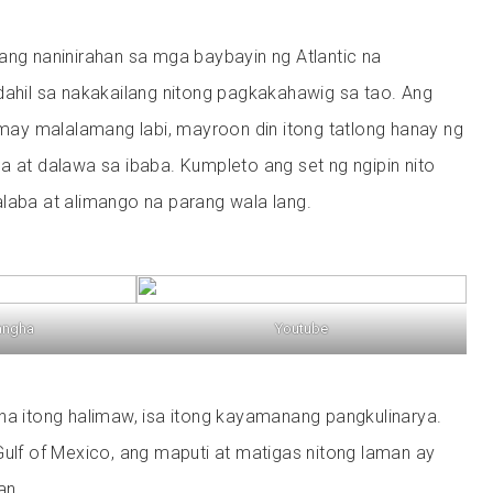
ang naninirahan sa mga baybayin ng Atlantic na
dahil sa nakakailang nitong pagkakahawig sa tao. Ang
g may malalamang labi, mayroon din itong tatlong hanay ng
a at dalawa sa ibaba. Kumpleto ang set ng ngipin nito
laba at alimango na parang wala lang.
angha
Youtube
ha itong halimaw, isa itong kayamanang pangkulinarya.
Gulf of Mexico, ang maputi at matigas nitong laman ay
an.