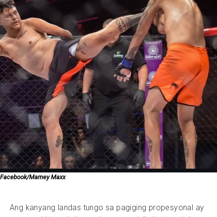
Facebook/Marney Maxx
Ang kanyang landas tungo sa pagiging propesyonal ay