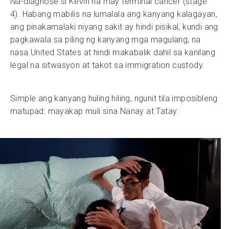
Na-diagnose si Kevin na may terminal cancer (stage
4). Habang mabilis na lumalala ang kanyang kalagayan,
ang pinakamalaki niyang sakit ay hindi pisikal, kundi ang
pagkawala sa piling ng kanyang mga magulang, na
nasa United States at hindi makabalik dahil sa kanilang
legal na sitwasyon at takot sa immigration custody.
Simple ang kanyang huling hiling, ngunit tila imposibleng
matupad: mayakap muli sina Nanay at Tatay.