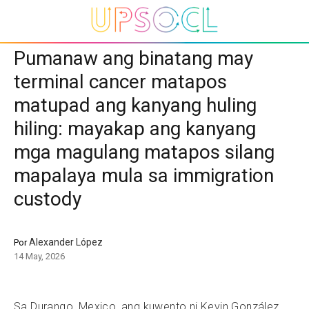
Pumanaw ang binatang may
terminal cancer matapos
matupad ang kanyang huling
hiling: mayakap ang kanyang
mga magulang matapos silang
mapalaya mula sa immigration
custody
Alexander López
Por
14 May, 2026
Sa Durango, Mexico, ang kuwento ni Kevin González,