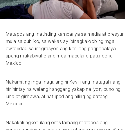
Matapos ang matinding kampanya sa media at presyur
mula sa publiko, sa wakas ay ipinagkaloob ng mga
awtoridad sa imigrasyon ang kanilang pagpapalaya
upang makabiyahe ang mga magulang patungong
Mexico.
Nakamit ng mga magulang ni Kevin ang matagal nang
hinihintay na walang hanggang yakap na iyon, puno ng
luha at ginhawa, at natupad ang hiling ng batang
Mexican.
Nakakalungkot, ilang oras lamang matapos ang
napakagandang sandaling iyon at may pusong punô ng