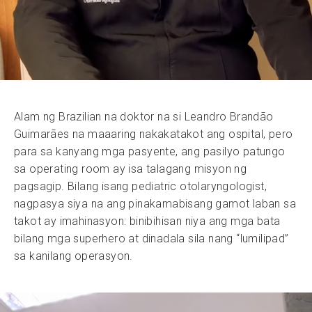
Alam ng Brazilian na doktor na si Leandro Brandão
Guimarães na maaaring nakakatakot ang ospital, pero
para sa kanyang mga pasyente, ang pasilyo patungo
sa operating room ay isa talagang misyon ng
pagsagip. Bilang isang pediatric otolaryngologist,
nagpasya siya na ang pinakamabisang gamot laban sa
takot ay imahinasyon: binibihisan niya ang mga bata
bilang mga superhero at dinadala sila nang “lumilipad”
sa kanilang operasyon.