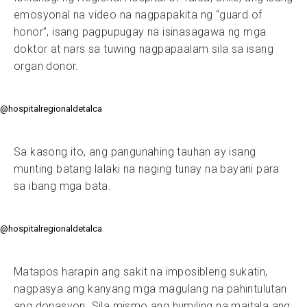
emosyonal na video na nagpapakita ng “guard of
honor”, isang pagpupugay na isinasagawa ng mga
doktor at nars sa tuwing nagpapaalam sila sa isang
organ donor.
@hospitalregionaldetalca
Sa kasong ito, ang pangunahing tauhan ay isang
munting batang lalaki na naging tunay na bayani para
sa ibang mga bata.
@hospitalregionaldetalca
Matapos harapin ang sakit na imposibleng sukatin,
nagpasya ang kanyang mga magulang na pahintulutan
ang donasyon. Sila mismo ang humiling na maitala ang