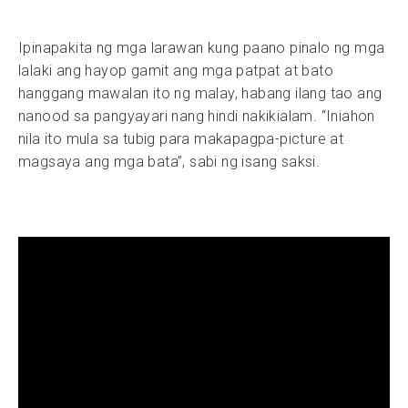
Ipinapakita ng mga larawan kung paano pinalo ng mga
lalaki ang hayop gamit ang mga patpat at bato
hanggang mawalan ito ng malay, habang ilang tao ang
nanood sa pangyayari nang hindi nakikialam. “Iniahon
nila ito mula sa tubig para makapagpa-picture at
magsaya ang mga bata”, sabi ng isang saksi.