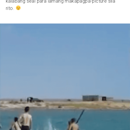
kalabang seal para lamang makapagpa-picture sila
rito.