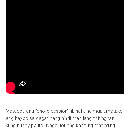
Matapos ang “photo session”, ibinalik ng mga umatake
ang hayop sa dagat nang hindi man lang tinitingnan
kung buhay pa ito. Nagdulot ang kaso ng matinding