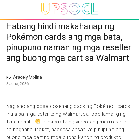
Habang hindi makahanap ng
Pokémon cards ang mga bata,
pinupuno naman ng mga reseller
ang buong mga cart sa Walmart
Aracely Molina
Por
2 June, 2026
Naglaho ang dose-dosenang pack ng Pokémon cards
mula sa mga estante ng Walmart sa loob lamang ng
ilang minuto
Ipinapakita ng video ang mga reseller
na naghahalungkat, nagsasalansan, at pinupuno ang
buong mga cart ng mga buong kahon ng produkto —