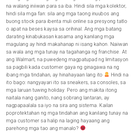
na walang iniiwan para sa iba. Hindi sila mga kolektor,
hindi sila mga fan: sila ang mga taong inuubos ang
buong stock para ibenta muli online sa presyong tatlo
o apat na beses kaysa sa orihinal. Ang mga batang
darating kinabukasan kasama ang kanilang mga
magulang ay hindi makahanap ni isang kahon. Naiiwan
sa wala ang mga tunay na tagahanga ng franchise. At
ang Walmart, na puwedeng magpatupad ng limitasyon
sa pagbili kada customer gaya ng ginagawa na ng
ibang mga tindahan, ay hinahayaan lang ito
Hindi na
ito bago: nangyayari ito sa sneakers, sa consoles, sa
mga laruan tuwing holiday. Pero ang makita itong
naitala nang ganito, nang sobrang lantaran, ay
nagpapaalala sa iyo na sira ang sistema. Kailan
poprotektahan ng mga tindahan ang kanilang tunay na
mga customer sa halip na laging hayaang ang
parehong mga tao ang manalo?