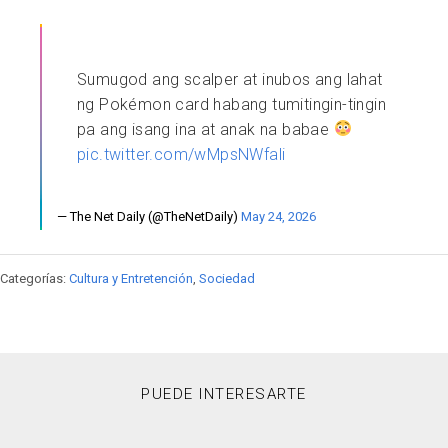
Sumugod ang scalper at inubos ang lahat
ng Pokémon card habang tumitingin-tingin
pa ang isang ina at anak na babae
pic.twitter.com/wMpsNWfali
— The Net Daily (@TheNetDaily)
May 24, 2026
Categorías:
Cultura y Entretención
,
Sociedad
PUEDE INTERESARTE