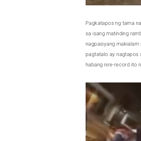
Pagkatapos ng tama na 
sa isang matinding ramb
nagpasiyang makialam 
pagtatalo ay nagtapos 
habang nire-record ito 