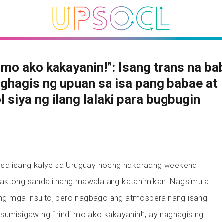
 mo ako kakayanin!”: Isang trans na b
ghagis ng upuan sa isa pang babae at
l siya ng ilang lalaki para bugbugin
 sa isang kalye sa Uruguay noong nakaraang weekend
aktong sandali nang mawala ang katahimikan. Nagsimula
n ng mga insulto, pero nagbago ang atmospera nang isang
sumisigaw ng “hindi mo ako kakayanin!”, ay naghagis ng