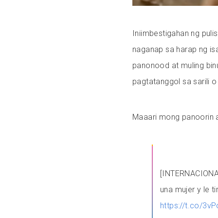
Iniimbestigahan ng puli
naganap sa harap ng isa
panonood at muling binu
pagtatanggol sa sarili 
Maaari mong panoorin 
[INTERNACIONALE
una mujer y le ti
https://t.co/3v