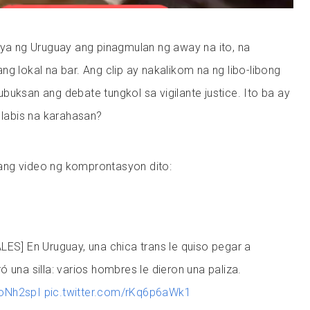
sya ng Uruguay ang pinagmulan ng away na ito, na
ng lokal na bar. Ang clip ay nakalikom na ng libo-libong
buksan ang debate tungkol sa vigilante justice. Ito ba ay
o labis na karahasan?
ang video ng komprontasyon dito:
S] En Uruguay, una chica trans le quiso pegar a
ró una silla: varios hombres le dieron una paliza.
PoNh2spI
pic.twitter.com/rKq6p6aWk1