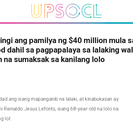
ngi ang pamilya ng $40 million mula s
d dahil sa pagpapalaya sa lalaking wa
n na sumaksak sa kanilang lolo
dad ang isang mapanganib na lalaki, at kinabukasan ay
ni Reinaldo Jesus Lefonts, isang 68-year-old na lolo na
ng lot.