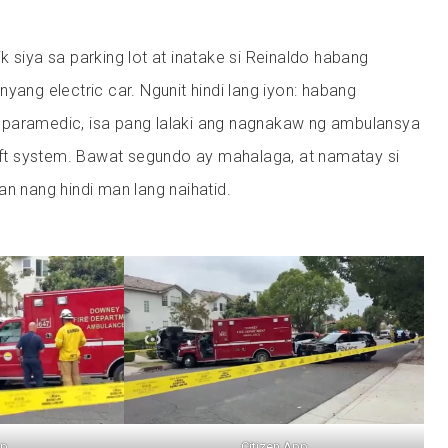
k siya sa parking lot at inatake si Reinaldo habang
yang electric car. Ngunit hindi lang iyon: habang
paramedic, isa pang lalaki ang nagnakaw ng ambulansya
heft system. Bawat segundo ay mahalaga, at namatay si
an nang hindi man lang naihatid.
pp
Citizen App