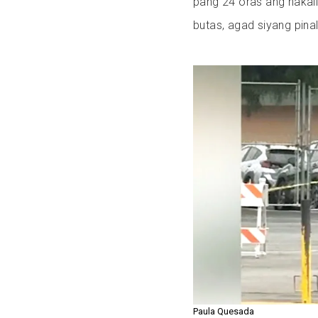
pang 24 oras ang nakali
butas, agad siyang pina
Paula Quesada