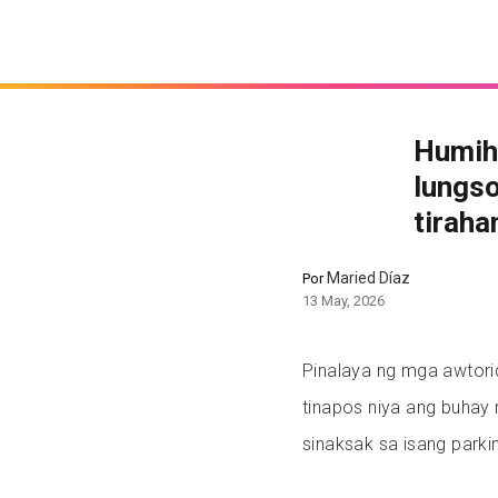
Humihi
lungso
tiraha
Maried Díaz
Por
13 May, 2026
Pinalaya ng mga awtori
tinapos niya ang buhay 
sinaksak sa isang parki