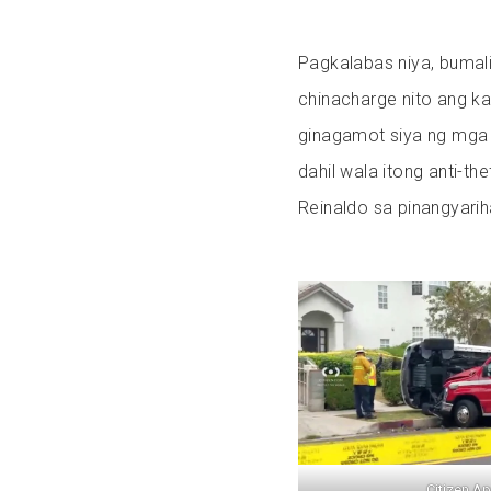
Pagkalabas niya, bumali
chinacharge nito ang kan
ginagamot siya ng mga 
dahil wala itong anti-t
Reinaldo sa pinangyarih
Citizen A