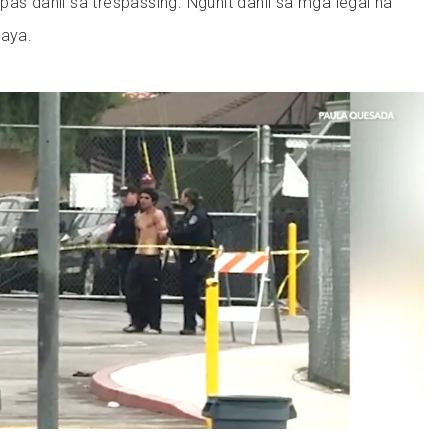
pas dahil sa trespassing. Ngunit dahil sa mga legal na
laya.