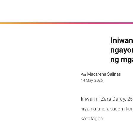
Iniwan
ngayon
ng mg
Macarena Salinas
Por
14 May, 2026
Iniwan ni Zara Darcy, 
niya na ang akademikon
katatagan.