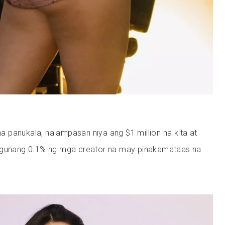
 panukala, nalampasan niya ang $1 million na kita at
ungunang 0.1% ng mga creator na may pinakamataas na