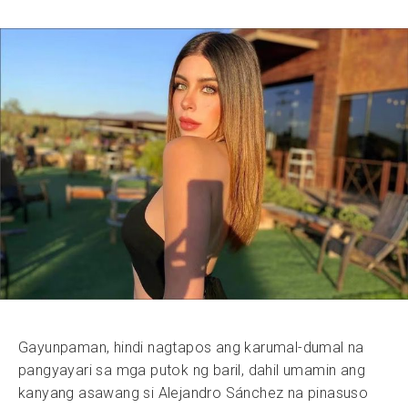
Gayunpaman, hindi nagtapos ang karumal-dumal na
pangyayari sa mga putok ng baril, dahil umamin ang
kanyang asawang si Alejandro Sánchez na pinasuso