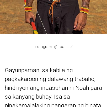
Instagram: @noahalef
Gayunpaman, sa kabila ng
pagkakaroon ng dalawang trabaho,
hindi iyon ang inaasahan ni Noah para
sa kanyang buhay. Isa sa
pinakamalalaking pangarap ng binata