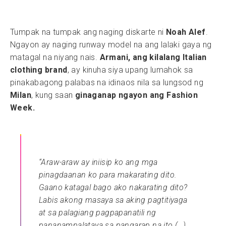
Tumpak na tumpak ang naging diskarte ni
Noah Alef
.
Ngayon ay naging runway model na ang lalaki gaya ng
matagal na niyang nais.
Armani, ang kilalang Italian
clothing brand
, ay kinuha siya upang lumahok sa
pinakabagong palabas na idinaos nila sa lungsod ng
Milan
, kung saan
ginaganap ngayon ang Fashion
Week.
“Araw-araw ay iniisip ko ang mga
pinagdaanan ko para makarating dito.
Gaano katagal bago ako nakarating dito?
Labis akong masaya sa aking pagtitiyaga
at sa palagiang pagpapanatili ng
pananampalataya sa pangarap na ito (…)