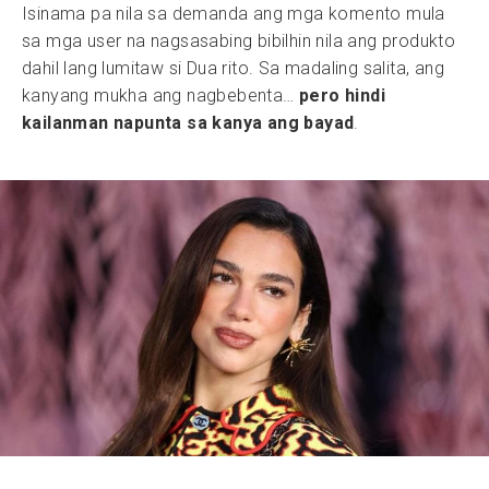
Isinama pa nila sa demanda ang mga komento mula
sa mga user na nagsasabing bibilhin nila ang produkto
dahil lang lumitaw si Dua rito. Sa madaling salita, ang
kanyang mukha ang nagbebenta…
pero hindi
kailanman napunta sa kanya ang bayad
.