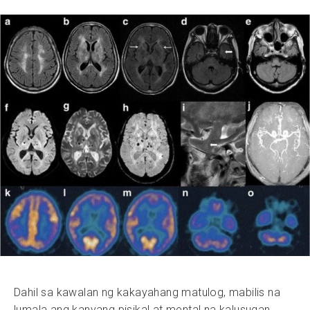
Dahil sa kawalan ng kakayahang matulog, mabilis na
lumala ang kanyang pisikal at mental na kalusugan.