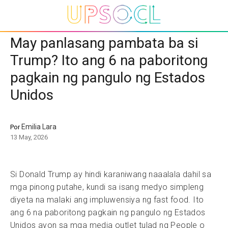
May panlasang pambata ba si
Trump? Ito ang 6 na paboritong
pagkain ng pangulo ng Estados
Unidos
Emilia Lara
Por
13 May, 2026
Si Donald Trump ay hindi karaniwang naaalala dahil sa
mga pinong putahe, kundi sa isang medyo simpleng
diyeta na malaki ang impluwensiya ng fast food. Ito
ang 6 na paboritong pagkain ng pangulo ng Estados
Unidos ayon sa mga media outlet tulad ng People o