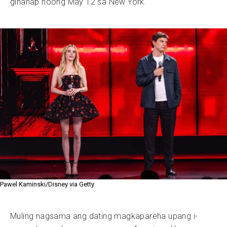
ginanap noong May 12 sa New York.
Pawel Kaminski/Disney via Getty
Muling nagsama ang dating magkapareha upang i-