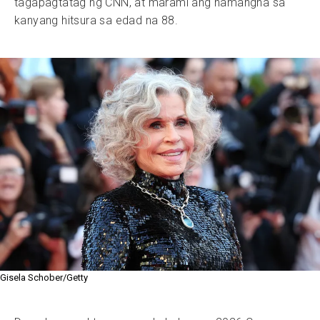
tagapagtatag ng CNN, at marami ang namangha sa
kanyang hitsura sa edad na 88.
Gisela Schober/Getty