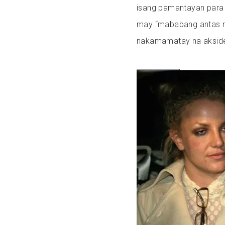
isang pamantayan par
may “mababang antas ng
nakamamatay na aksid