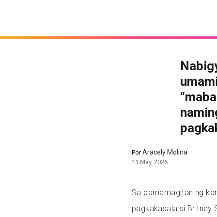
Nabigy
umami
“mabab
naming
pagka
Aracely Molina
Por
11 May, 2026
Sa pamamagitan ng kan
pagkakasala si Britney