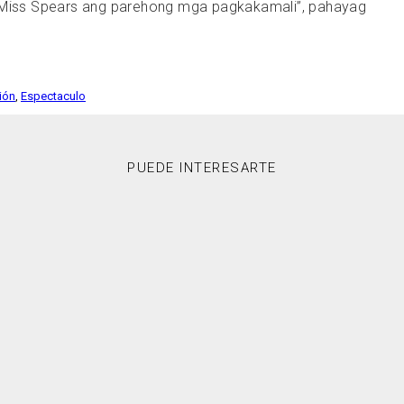
 Miss Spears ang parehong mga pagkakamali”, pahayag
ción
,
Espectaculo
PUEDE INTERESARTE