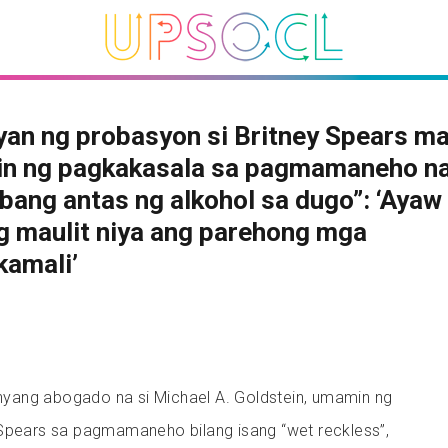
an ng probasyon si Britney Spears m
n ng pagkakasala sa pagmamaneho n
ang antas ng alkohol sa dugo”: ‘Ayaw
 maulit niya ang parehong mga
kamali’
yang abogado na si Michael A. Goldstein, umamin ng
 Spears sa pagmamaneho bilang isang “wet reckless”,