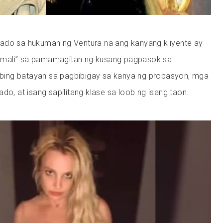
ado sa hukuman ng Ventura na ang kanyang kliyente ay
mali” sa pamamagitan ng kusang pagpasok sa
ilbing batayan sa pagbibigay sa kanya ng probasyon, mga
ado, at isang sapilitang klase sa loob ng isang taon.