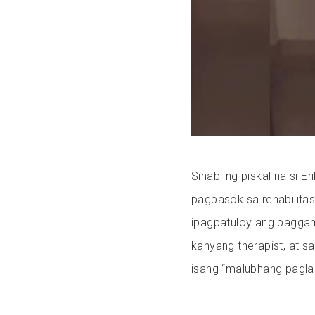
Sinabi ng piskal na si 
pagpasok sa rehabilita
ipagpatuloy ang paggam
kanyang therapist, at sa
isang “malubhang pagl