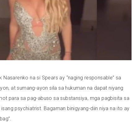
Erik Nasarenko na si Spears ay “naging responsable” sa
syon, at sumang-ayon sila sa hukuman na dapat niyang
ot para sa pag-abuso sa substansiya, mga pagbisita sa
 isang psychiatrist. Bagaman binigyang-diin niya na ito ay
abag”.