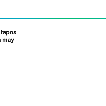
atapos
a may