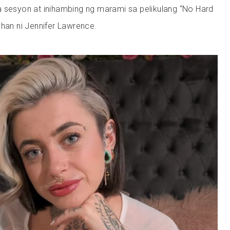
a sesyon at inihambing ng marami sa pelikulang “No Hard
ahan ni Jennifer Lawrence.