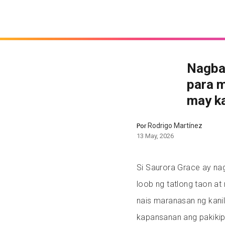
Nagba
para 
may k
Rodrigo Martínez
Por
13 May, 2026
Si Saurora Grace ay nag
loob ng tatlong taon a
nais maranasan ng kani
kapansanan ang pakikipag