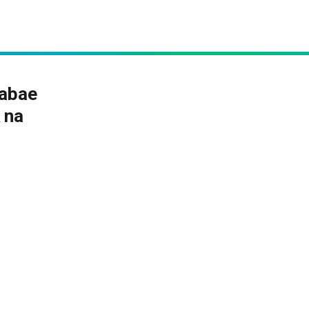
babae
 na