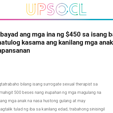
bayad ang mga ina ng $450 sa isang 
matulog kasama ang kanilang mga anak
apansanan
tatrabaho bilang isang surrogate sexual therapist sa
t mahigit 500 beses nang inupahan ng mga magulang na
lang mga anak na nasa hustong gulang at may
talik tulad ng iba sa kanilang edad, trabahong sinisingil