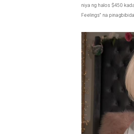
niya ng halos $450 kad
Feelings” na pinagbibid