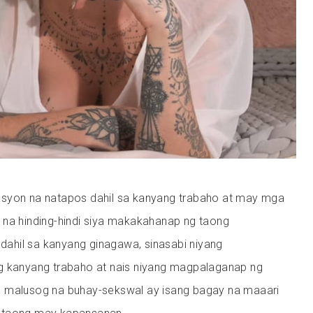
syon na natapos dahil sa kanyang trabaho at may mga
 na hinding-hindi siya makakahanap ng taong
hil sa kanyang ginagawa, sinasabi niyang
g kanyang trabaho at nais niyang magpalaganap ng
 malusog na buhay-sekswal ay isang bagay na maaari