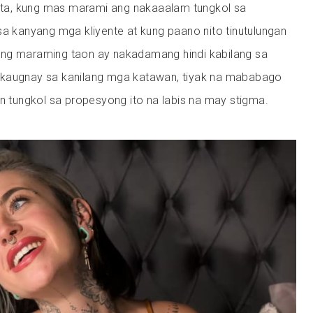
alita, kung mas marami ang nakaaalam tungkol sa
sa kanyang mga kliyente at kung paano nito tinutulungan
ng maraming taon ay nakadamang hindi kabilang sa
akaugnay sa kanilang mga katawan, tiyak na mababago
on tungkol sa propesyong ito na labis na may stigma.