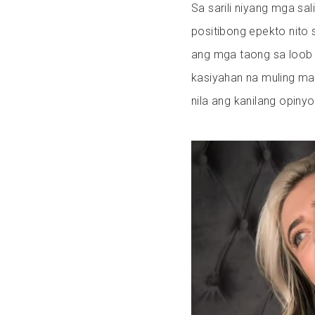
Sa sarili niyang mga s
positibong epekto nito 
ang mga taong sa loob 
kasiyahan na muling m
nila ang kanilang opiny