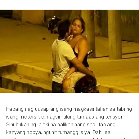
Habang nag-uusap ang isang magkasintahan sa tabi ng
isang motorsiklo, nagsimulang tumaas ang tensyon.
Sinubukan ng lalaki na halikan nang sapilitan ang
kanyang nobya, ngunit tumanggi siya. Dahil sa