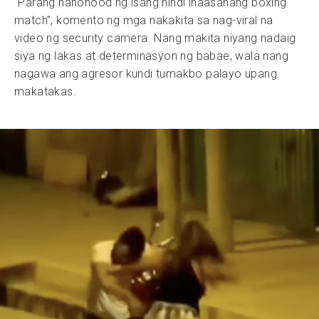
“Parang nanonood ng isang hindi inaasahang boxing
match”, komento ng mga nakakita sa nag-viral na
video ng security camera. Nang makita niyang nadaig
siya ng lakas at determinasyon ng babae, wala nang
nagawa ang agresor kundi tumakbo palayo upang
makatakas.