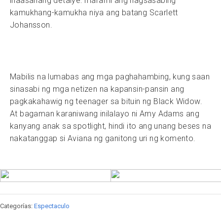
inaasahang detalye: marami ang nagsasabing
kamukhang-kamukha niya ang batang Scarlett
Johansson.
Mabilis na lumabas ang mga paghahambing, kung saan
sinasabi ng mga netizen na kapansin-pansin ang
pagkakahawig ng teenager sa bituin ng Black Widow.
At bagaman karaniwang inilalayo ni Amy Adams ang
kanyang anak sa spotlight, hindi ito ang unang beses na
nakatanggap si Aviana ng ganitong uri ng komento.
Categorías:
Espectaculo