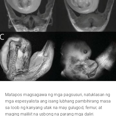
Matapos magsagawa ng mga pagsusuri, natuklasan ng
mga espesyalista ang isang lubhang pambihirang masa
sa loob ng kanyang utak na may gulugod, femur, at
maging maliliit na usbong na parang mga daliri.