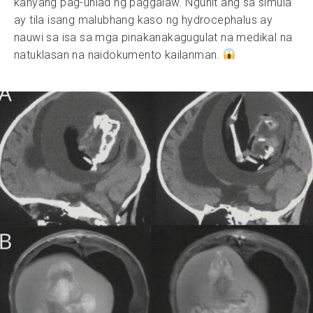
kanyang pag-unlad ng paggalaw. Ngunit ang sa simula
ay tila isang malubhang kaso ng hydrocephalus ay
nauwi sa isa sa mga pinakanakagugulat na medikal na
natuklasan na naidokumento kailanman.