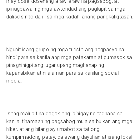
may dose-dosenang araw-araw na pagsabog, at
ipinagbawal ng mga awtoridad ang paglapit sa mga
dalisdis nito dahil sa mga kadahilanang pangkaligtasan.
Ngunit isang grupo ng mga turista ang nagpasya na
hindi para sa kanila ang mga patakaran at pumasok sa
pinaghihigpitang lugar upang maghanap ng
kapanabikan at nilalaman para sa kanilang social
media.
Isang malupit na dagok ang ibinigay ng tadhana sa
kanila: tinamaan ng pagsabog mula sa bulkan ang mga
hiker, at ang bilang ay umabot sa tatlong
kumpirmadong patay, dalawang dayuhan at isang lokal