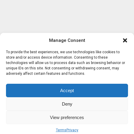
Manage Consent
To provide the best experiences, we use technologies like cookies to
store and/or access device information. Consenting to these
technologies will allow us to process data such as browsing behavior or
unique IDs on this site. Not consenting or withdrawing consent, may
adversely affect certain features and functions.
Accept
Deny
View preferences
Terms
Privacy
Sobre nosotros
Términos
Privacidad