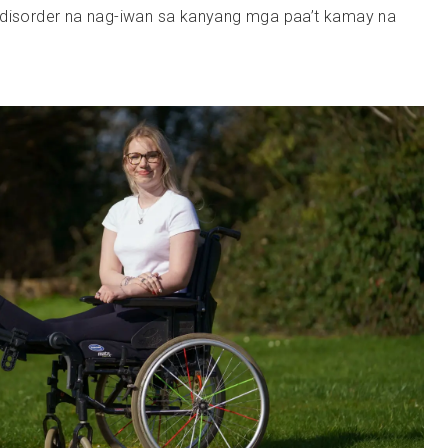
 disorder na nag-iwan sa kanyang mga paa’t kamay na