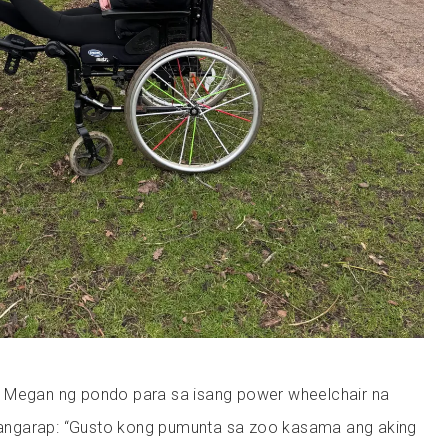
 Megan ng pondo para sa isang power wheelchair na
ngarap: “Gusto kong pumunta sa zoo kasama ang aking