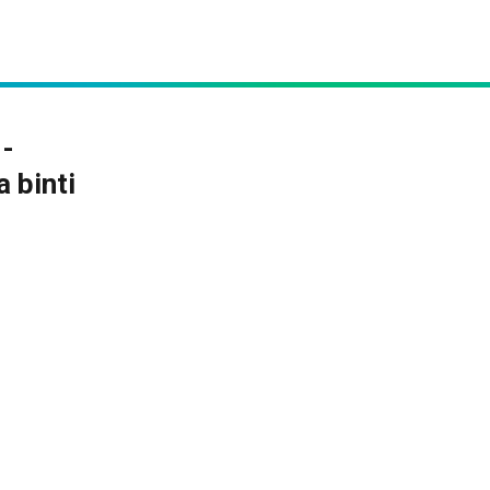
1-
 binti