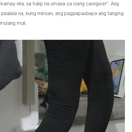
kamay nila, sa halip na umasa sa isang caregiver”. Ang
paalala na, kung minsan, ang pagpapaubaya ang tanging
mulang muli.