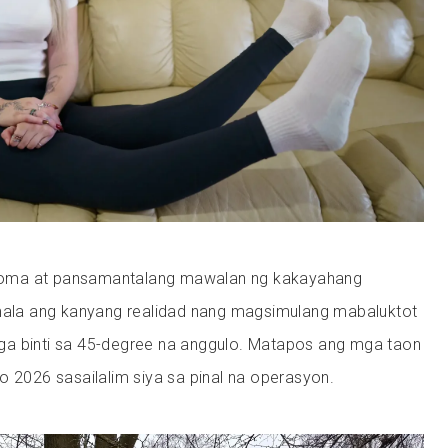
oma at pansamantalang mawalan ng kakayahang
umala ang kanyang realidad nang magsimulang mabaluktot
a binti sa 45-degree na anggulo. Matapos ang mga taon
o 2026 sasailalim siya sa pinal na operasyon.