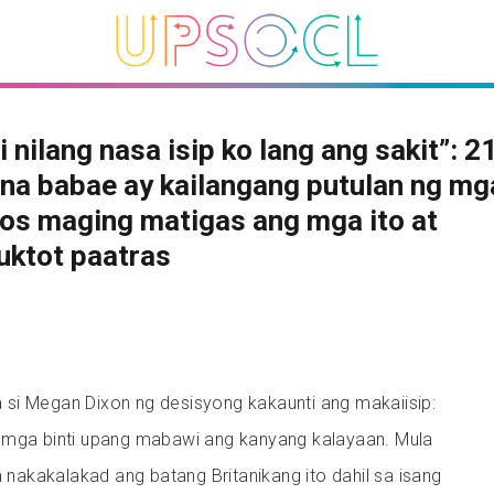
i nilang nasa isip ko lang ang sakit”: 2
na babae ay kailangang putulan ng mga
os maging matigas ang mga ito at
uktot paatras
si Megan Dixon ng desisyong kakaunti ang makaiisip:
 mga binti upang mabawi ang kanyang kalayaan. Mula
a nakakalakad ang batang Britanikang ito dahil sa isang