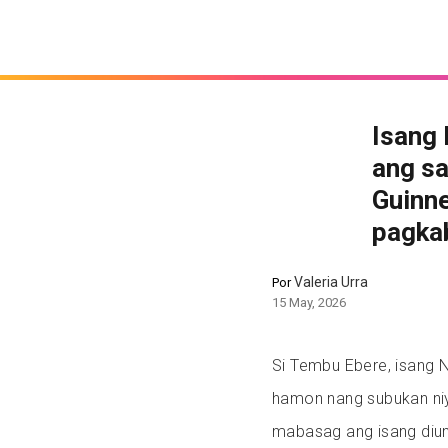
Isang 
ang sa
Guinn
pagka
Valeria Urra
Por
15 May, 2026
Si Tembu Ebere, isang N
hamon nang subukan niy
mabasag ang isang diu