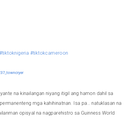
#tiktoknigeria
#tiktokcameroon
237_towncryer
yante na kinailangan niyang itigil ang hamon dahil sa
permanenteng mga kahihinatnan. Isa pa… natuklasan na
ailanman opisyal na nagparehistro sa Guinness World