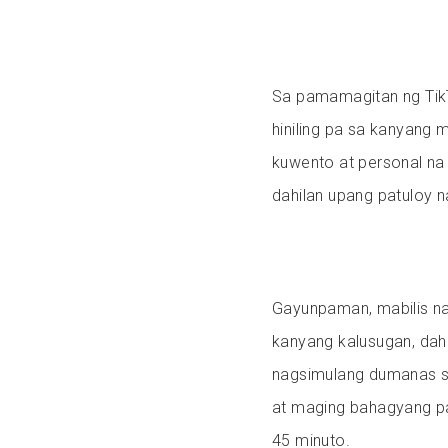
Sa pamamagitan ng TikT
hiniling pa sa kanyang
kuwento at personal n
dahilan upang patuloy n
Gayunpaman, mabilis n
kanyang kalusugan, dahil
nagsimulang dumanas si
at maging bahagyang pa
45 minuto.