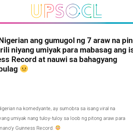
Nigerian ang gumugol ng 7 araw na pini
rili niyang umiyak para mabasag ang i
ess Record at nauwi sa bahagyang
bulag
igerian na komedyante, ay sumobra sa isang viral na
ang umiyak nang tuloy-tuloy sa loob ng pitong araw para
mano’y Guinness Record.