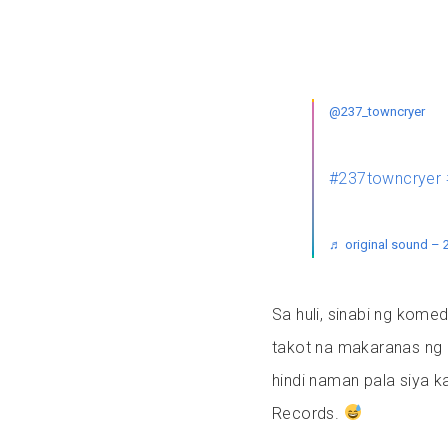
@237_towncryer
#237towncryer
♬ original sound – 
Sa huli, sinabi ng komed
takot na makaranas ng 
hindi naman pala siya k
Records.