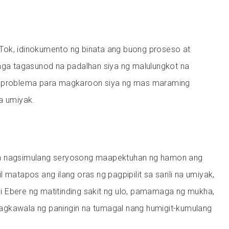
ok, idinokumento ng binata ang buong proseso at
 mga tagasunod na padalhan siya ng malulungkot na
a problema para magkaroon siya ng mas maraming
a umiyak.
a nagsimulang seryosong maapektuhan ng hamon ang
 matapos ang ilang oras ng pagpipilit sa sarili na umiyak,
 Ebere ng matitinding sakit ng ulo, pamamaga ng mukha,
gkawala ng paningin na tumagal nang humigit-kumulang