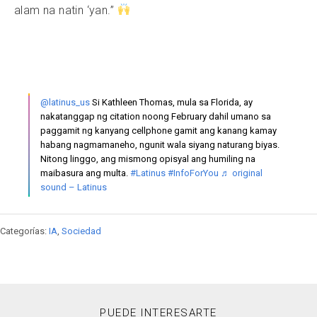
alam na natin ‘yan.”
@latinus_us
Si Kathleen Thomas, mula sa Florida, ay
nakatanggap ng citation noong February dahil umano sa
paggamit ng kanyang cellphone gamit ang kanang kamay
habang nagmamaneho, ngunit wala siyang naturang biyas.
Nitong linggo, ang mismong opisyal ang humiling na
maibasura ang multa.
#Latinus
#InfoForYou
♬ original
sound – Latinus
Categorías:
IA
,
Sociedad
PUEDE INTERESARTE