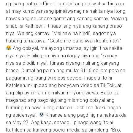
ng isang patrol officer. Lumapit ang opisyal sa bintana
at may kumpiyansang ipinaliwanag na nakita niya itong
hawak ang cellphone gamit ang kanang kamay. Walang
sinabi si Kathleen. Itinaas lang niya ang kanang braso
niya. Walang kamay. “Malinaw na hindi”, sagot niya
habang tumatawa. “Gusto mo bang iwan ko ito rito?”
Ang opisyal, malayong umatras, ay iginiit na nakita
niya siya. Hiniling pa niya na ilagay niya ang “kamay
niya sa dibdib niya”. Itinaas niyang muli ang kanyang
braso. Dumating pa rin ang multa: $116 dollars para sa
paggamit ng isang wireless device. Inapela ito ni
Kathleen, in-upload ang bodycam video sa TikTok, at
ang clip ay umani ng milyun-milyong views. Bago pa
maganap ang pagdinig, ang mismong opisyal ang
humiling na bawiin ang citation… dahil sa “kakulangan
ng ebidensya”.
Kinansela ang pagdinig na nakatakda
sa May 27. Ang kaso, sarado. Ipinagdiwang ito ni
Kathleen sa kanyang social media sa simpleng: “Bro,