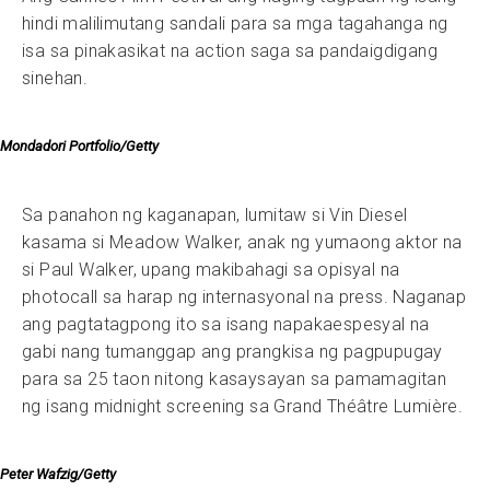
hindi malilimutang sandali para sa mga tagahanga ng
isa sa pinakasikat na action saga sa pandaigdigang
sinehan.
Mondadori Portfolio/Getty
Sa panahon ng kaganapan, lumitaw si Vin Diesel
kasama si Meadow Walker, anak ng yumaong aktor na
si Paul Walker, upang makibahagi sa opisyal na
photocall sa harap ng internasyonal na press. Naganap
ang pagtatagpong ito sa isang napakaespesyal na
gabi nang tumanggap ang prangkisa ng pagpupugay
para sa 25 taon nitong kasaysayan sa pamamagitan
ng isang midnight screening sa Grand Théâtre Lumière.
Peter Wafzig/Getty