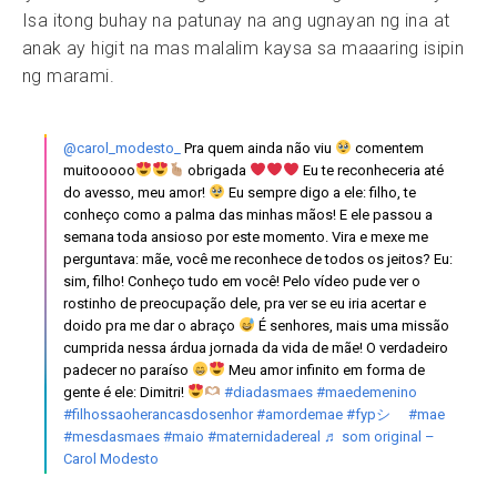
Isa itong buhay na patunay na ang ugnayan ng ina at
anak ay higit na mas malalim kaysa sa maaaring isipin
ng marami.
@carol_modesto_
Pra quem ainda não viu
comentem
muitooooo
obrigada
Eu te reconheceria até
do avesso, meu amor!
Eu sempre digo a ele: filho, te
conheço como a palma das minhas mãos! E ele passou a
semana toda ansioso por este momento. Vira e mexe me
perguntava: mãe, você me reconhece de todos os jeitos? Eu:
sim, filho! Conheço tudo em você! Pelo vídeo pude ver o
rostinho de preocupação dele, pra ver se eu iria acertar e
doido pra me dar o abraço
É senhores, mais uma missão
cumprida nessa árdua jornada da vida de mãe! O verdadeiro
padecer no paraíso
Meu amor infinito em forma de
gente é ele: Dimitri!
#diadasmaes
#maedemenino
#filhossaoherancasdosenhor
#amordemae
#fypシ゚
#mae
#mesdasmaes
#maio
#maternidadereal
♬ som original –
Carol Modesto