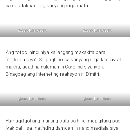
na natatakpan ang kanyang mga mata.
@carol_modesto
@carol_modesto
Ang totoo, hindi niya kailangang makakita para
“makilala siya”. Sa paghipo sa kanyang mga kamay at
mukha, agad na nalaman ni Carol na siya iyon.
Binagbag ang internet ng reaksyon ni Dimitri.
@carol_modesto
@carol_modesto
Humagulgol ang munting bata sa hindi mapigilang pag-
iyak dahil sa matinding damdamin nang makilala siya.