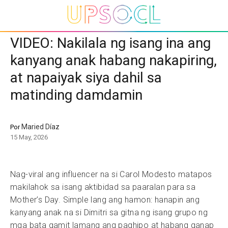
VIDEO: Nakilala ng isang ina ang
kanyang anak habang nakapiring,
at napaiyak siya dahil sa
matinding damdamin
Maried Díaz
Por
15 May, 2026
Nag-viral ang influencer na si Carol Modesto matapos
makilahok sa isang aktibidad sa paaralan para sa
Mother’s Day. Simple lang ang hamon: hanapin ang
kanyang anak na si Dimitri sa gitna ng isang grupo ng
mga bata gamit lamang ang paghipo at habang ganap