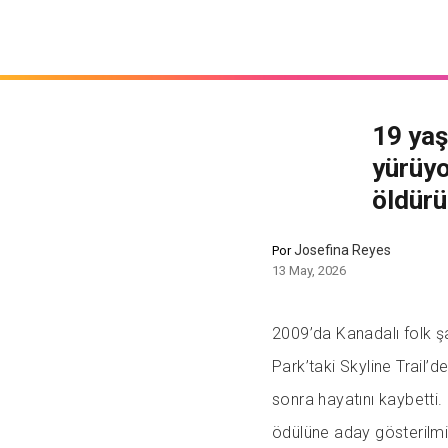
19 yaş
yürüyo
öldürü
Josefina Reyes
Por
13 May, 2026
2009’da Kanadalı folk şa
Park’taki Skyline Trail’d
sonra hayatını kaybetti
ödülüne aday gösterilmiş