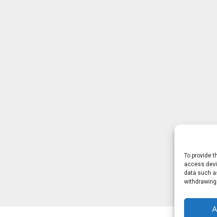
To provide t
access devic
data such as
withdrawing
A