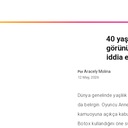
40 yaş
görünü
iddia 
Aracely Molina
Por
12 May, 2026
Dünya genelinde yaşlılı
da belirgin. Oyuncu Ann
kamuoyuna açıkça kabul
Botox kullandığını öne s