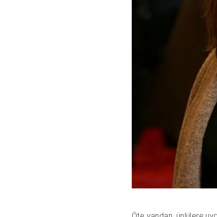
Öte yandan, ünlülere uy