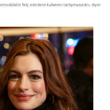
omodülatör felç edicilerin kullanımı tartışmasızdır», diyor