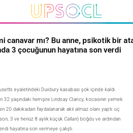
i canavar mı? Bu anne, psikotik bir at
nda 3 çocuğunun hayatına son verdi
etts eyaletindeki Duxbury kasabası şok içinde kaldı.
en 32 yaşındaki hemşire Lindsay Clancy, kocasının yemek
en 20 dakikadan faydalanarak akıl almaz olanı yaptı: üç
on, 3 ve henüz 8 aylık küçük Callan) boğdu ve ardından
ndi hayatına son vermeye çalıştı.