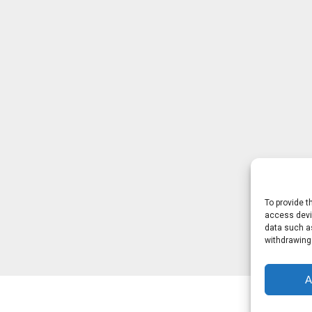
To provide t
access devic
data such as
withdrawing
A