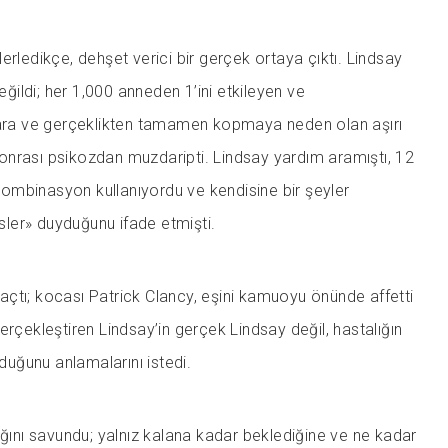
erledikçe, dehşet verici bir gerçek ortaya çıktı. Lindsay
değildi; her 1,000 anneden 1’ini etkileyen ve
lara ve gerçeklikten tamamen kopmaya neden olan aşırı
nrası psikozdan muzdaripti. Lindsay yardım aramıştı, 12
r kombinasyon kullanıyordu ve kendisine bir şeyler
ler» duyduğunu ifade etmişti.
çtı; kocası Patrick Clancy, eşini kamuoyu önünde affetti
erçekleştiren Lindsay’in gerçek Lindsay değil, hastalığın
lduğunu anlamalarını istedi.
ığını savundu; yalnız kalana kadar beklediğine ve ne kadar