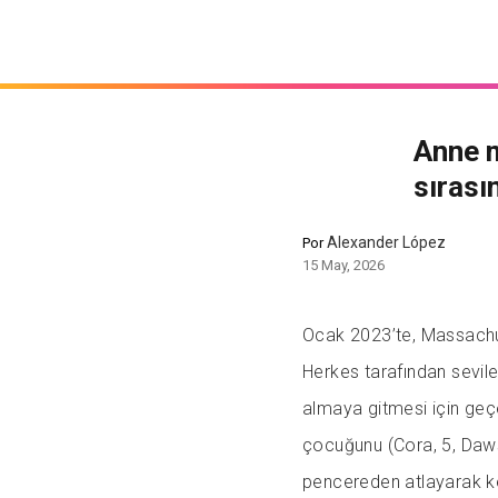
Anne m
sırası
Alexander López
Por
15 May, 2026
Ocak 2023’te, Massachus
Herkes tarafından sevil
almaya gitmesi için geç
çocuğunu (Cora, 5, Daws
pencereden atlayarak ke