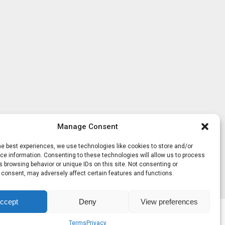
Manage Consent
he best experiences, we use technologies like cookies to store and/or
e information. Consenting to these technologies will allow us to process
 browsing behavior or unique IDs on this site. Not consenting or
 consent, may adversely affect certain features and functions.
ccept
Deny
View preferences
Terms
Privacy