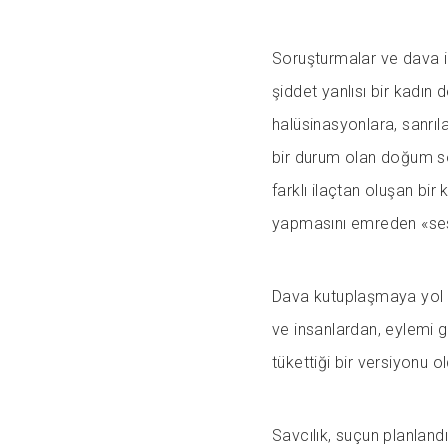
Soruşturmalar ve dava il
şiddet yanlısı bir kadın 
halüsinasyonlara, sanrı
bir durum olan doğum so
farklı ilaçtan oluşan bi
yapmasını emreden «ses
Dava kutuplaşmaya yol a
ve insanlardan, eylemi g
tükettiği bir versiyonu o
Savcılık, suçun planland