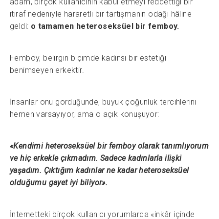
adam, birçok kullanıcının kabul etmeyi reddettiği bir
itiraf nedeniyle hararetli bir tartışmanın odağı hâline
geldi:
o tamamen heteroseksüel bir femboy.
Femboy, belirgin biçimde kadınsı bir estetiği
benimseyen erkektir.
İnsanlar onu gördüğünde, büyük çoğunluk tercihlerini
hemen varsayıyor, ama o açık konuşuyor:
«Kendimi heteroseksüel bir femboy olarak tanımlıyorum
ve hiç erkekle çıkmadım. Sadece kadınlarla ilişki
yaşadım. Çıktığım kadınlar ne kadar heteroseksüel
olduğumu gayet iyi biliyor».
İnternetteki birçok kullanıcı yorumlarda «inkâr içinde