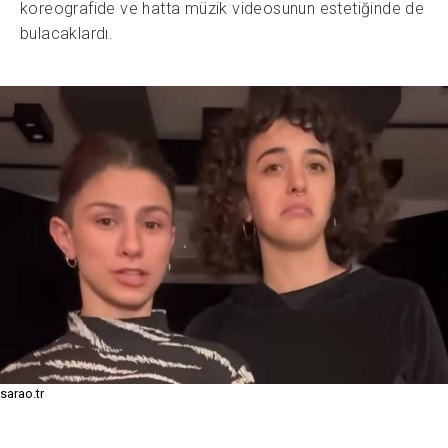
koreografide ve hatta müzik videosunun estetiğinde de
bulacaklardı.
sarao.tr