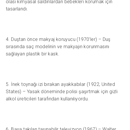
olası kimyasal saldırılardan bebekleri korumak için
tasarlandı.
4. Duştan önce makyaj koruyucu (1970’ler) – Duş
sırasında saç modelinin ve makyajın korunmasını
sağlayan plastik bir kask.
5. İnek toynağı izi bırakan ayakkabılar (1922, United
States) – Yasak döneminde polisi şaşırtmak için gizli
alkol üreticileri tarafından kullanılıyordu.
6. Başa takılan taşınabilir televizyon (1967) – Walter