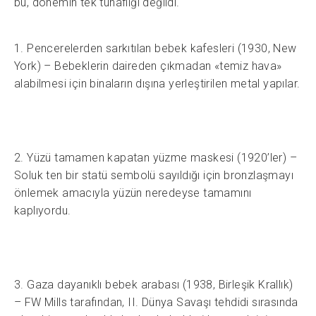
bu, dönemin tek tuhaflığı değildi.
1. Pencerelerden sarkıtılan bebek kafesleri (1930, New
York) – Bebeklerin daireden çıkmadan «temiz hava»
alabilmesi için binaların dışına yerleştirilen metal yapılar.
2. Yüzü tamamen kapatan yüzme maskesi (1920’ler) –
Soluk ten bir statü sembolü sayıldığı için bronzlaşmayı
önlemek amacıyla yüzün neredeyse tamamını
kaplıyordu.
3. Gaza dayanıklı bebek arabası (1938, Birleşik Krallık)
– FW Mills tarafından, II. Dünya Savaşı tehdidi sırasında