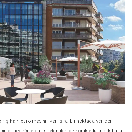
 bir iş hamlesi olmasının yanı sıra, bir noktada yeniden
in döneceğine dair söylentileri de körükledi; ancak bunun