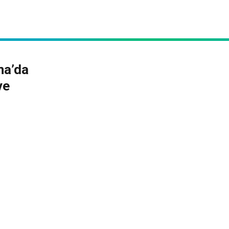
na’da
ve