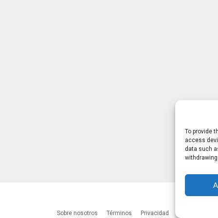
To provide t
access devic
data such as
withdrawing
A
Sobre nosotros
Términos
Privacidad