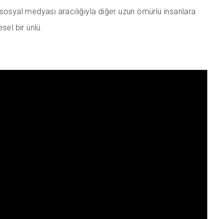
sosyal medyası aracılığıyla diğer uzun ömürlü insanlara
sel bir ünlü.