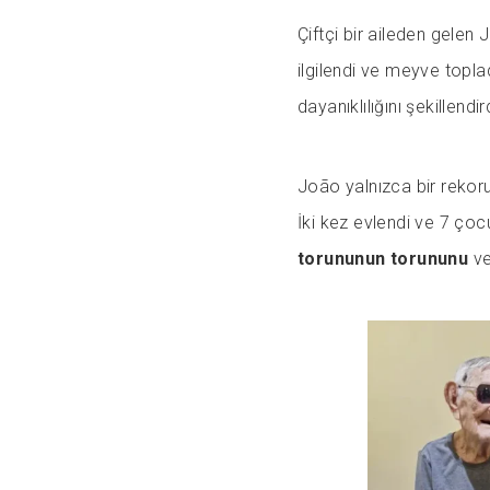
Çiftçi bir aileden gelen 
ilgilendi ve meyve topla
dayanıklılığını şekillendir
João yalnızca bir rekoru
İki kez evlendi ve 7 ço
torununun torununu
ve