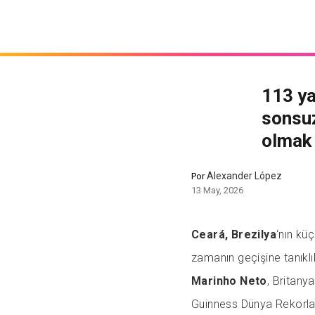
113 ya
sonsuz
olmak 
Alexander López
Por
13 May, 2026
Ceará, Brezilya
‘nın kü
zamanın geçişine tanıkl
Marinho Neto
, Britanya
Guinness Dünya Rekorlar