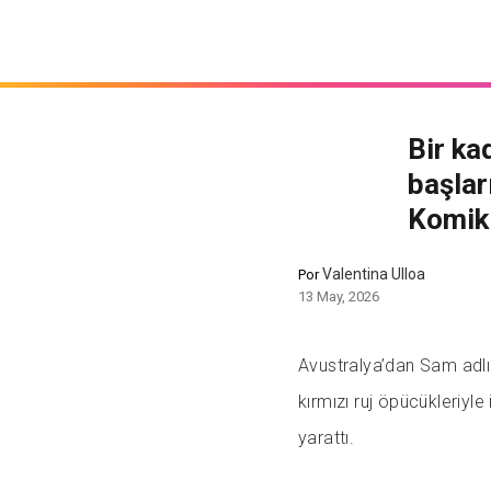
Bir ka
başlar
Komik 
Valentina Ulloa
Por
13 May, 2026
Avustralya’dan Sam adlı 
kırmızı ruj öpücükleriyl
yarattı.