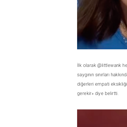
İlk olarak @littlewank he
saygının sınırları hakkın
diğerleri empati eksikliğ
gerekir» diye belirtti.