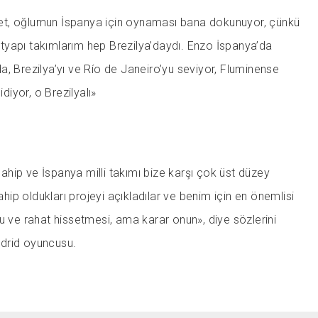
 evet, oğlumun İspanya için oynaması bana dokunuyor, çünkü
yapı takımlarım hep Brezilya’daydı. Enzo İspanya’da
, Brezilya’yı ve Río de Janeiro’yu seviyor, Fluminense
idiyor, o Brezilyalı»
hip ve İspanya milli takımı bize karşı çok üst düzey
sahip oldukları projeyi açıkladılar ve benim için en önemlisi
u ve rahat hissetmesi, ama karar onun», diye sözlerini
drid oyuncusu.