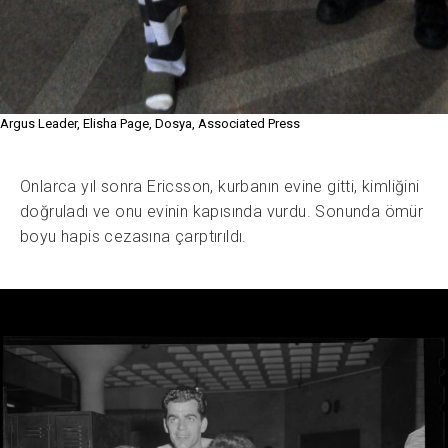
Argus Leader, Elisha Page, Dosya, Associated Press
Onlarca yıl sonra Ericsson, kurbanın evine gitti, kimliğini
doğruladı ve onu evinin kapısında vurdu. Sonunda ömür
boyu hapis cezasına çarptırıldı.