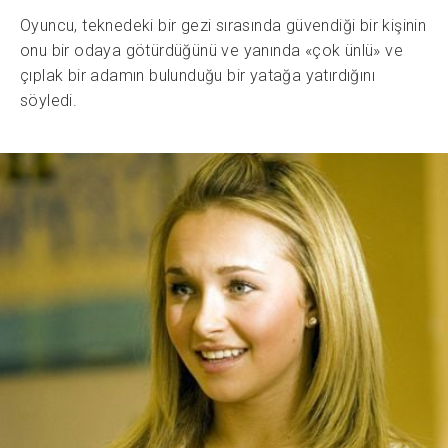
Oyuncu, teknedeki bir gezi sırasında güvendiği bir kişinin
onu bir odaya götürdüğünü ve yanında «çok ünlü» ve
çıplak bir adamın bulunduğu bir yatağa yatırdığını
söyledi.