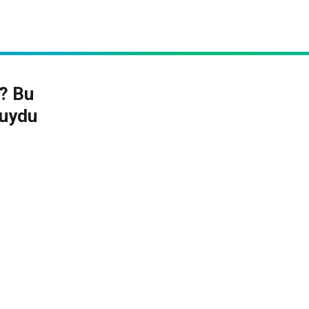
i? Bu
duydu