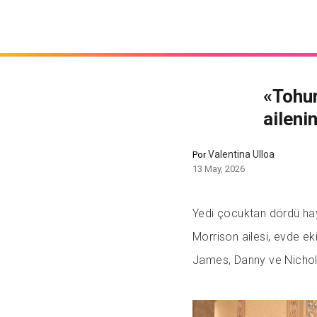
«Tohum
aileni
Valentina Ulloa
Por
13 May, 2026
Yedi çocuktan dördü hay
Morrison ailesi, evde eki
James, Danny ve Nichola